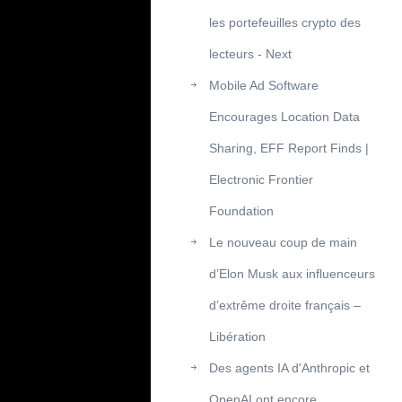
les portefeuilles crypto des
lecteurs - Next
Mobile Ad Software
Encourages Location Data
Sharing, EFF Report Finds |
Electronic Frontier
Foundation
Le nouveau coup de main
d’Elon Musk aux influenceurs
d’extrême droite français –
Libération
Des agents IA d'Anthropic et
OpenAI ont encore