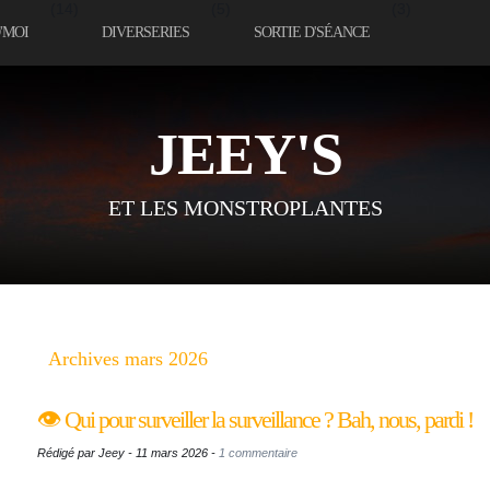
(14)
(5)
(3)
D'MOI
DIVERSERIES
SORTIE D'SÉANCE
JEEY'S
ET LES MONSTROPLANTES
Archives mars 2026
👁️ Qui pour surveiller la surveillance ? Bah, nous, pardi !
Rédigé par Jeey - 11 mars 2026 -
1 commentaire