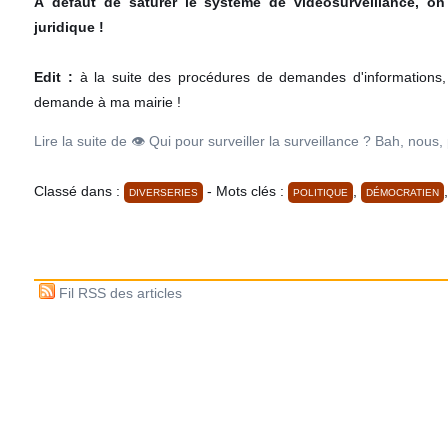
À défaut de saturer le système de vidéosurveillance, on 
juridique !
Edit :
à la suite des procédures de demandes d'informations,
demande à ma mairie !
Lire la suite de 👁️ Qui pour surveiller la surveillance ? Bah, nous, 
Classé dans :
- Mots clés :
,
DIVERSERIES
POLITIQUE
DÉMOCRATIEN
Fil RSS des articles