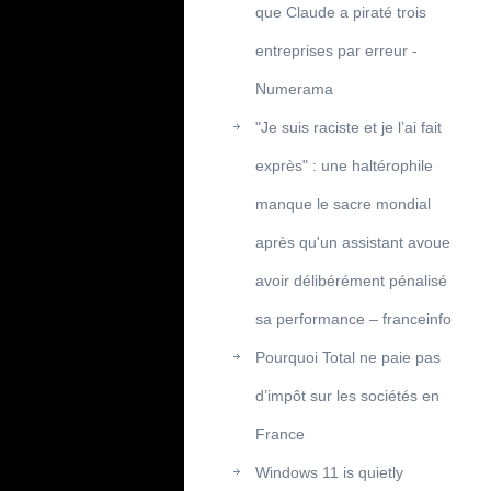
que Claude a piraté trois
entreprises par erreur -
Numerama
"Je suis raciste et je l’ai fait
exprès" : une haltérophile
manque le sacre mondial
après qu'un assistant avoue
avoir délibérément pénalisé
sa performance – franceinfo
Pourquoi Total ne paie pas
d’impôt sur les sociétés en
France
Windows 11 is quietly