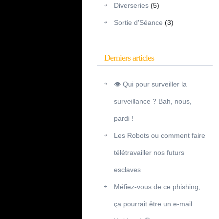
Diverseries
(5)
Sortie d'Séance
(3)
Derniers articles
👁️ Qui pour surveiller la
surveillance ? Bah, nous,
pardi !
Les Robots ou comment faire
télétravailler nos futurs
esclaves
Méfiez-vous de ce phishing,
ça pourrait être un e-mail