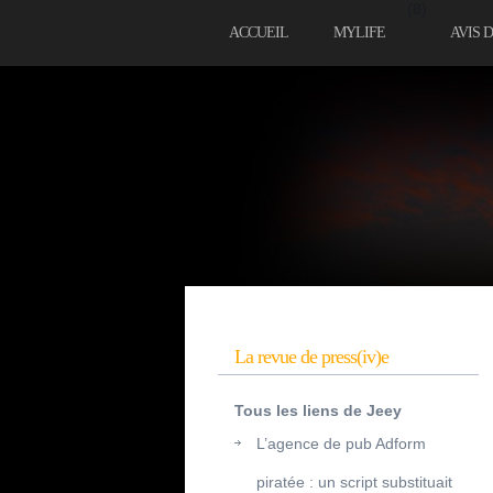
(8)
ACCUEIL
MYLIFE
AVIS 
La revue de press(iv)e
Tous les liens de Jeey
L’agence de pub Adform
piratée : un script substituait