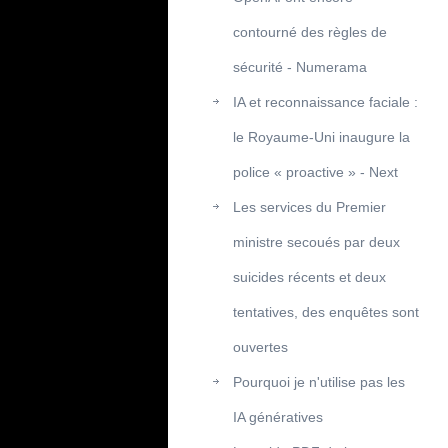
contourné des règles de
sécurité - Numerama
IA et reconnaissance faciale :
le Royaume-Uni inaugure la
police « proactive » - Next
Les services du Premier
ministre secoués par deux
suicides récents et deux
tentatives, des enquêtes sont
ouvertes
Pourquoi je n'utilise pas les
IA génératives