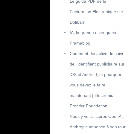
Le guide PDF de la
Facturation Electronique sur
Dolibarr
IA, la grande escroquerie –
Framablog
Comment désactiver le suivi
de l’identifiant publicitaire sur
iOS et Android, et pourquoi
vous devez le faire
maintenant | Electronic
Frontier Foundation
Nous y voilà : après OpenAI,
Anthropic annonce à son tour