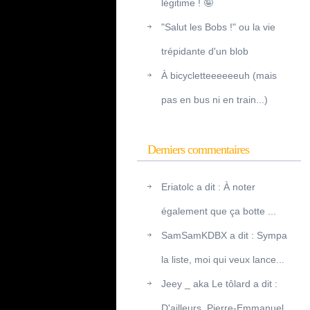
légitime ! 🤪
"Salut les Bobs !" ou la vie
trépidante d'un blob
À bicycletteeeeeeuh (mais
pas en bus ni en train...)
Derniers commentaires
Eriatolc a dit : À noter
également que ça botte ...
SamSamKDBX a dit : Sympa
la liste, moi qui veux lance...
Jeey _ aka Le tôlard a dit :
D'ailleurs, Pierre-Emmanuel