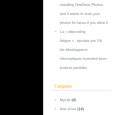
installing OneDrive Photos,
and it wants to scan your
photos for faces if you allow it
La « vibecoding
fatigue » : épuisés par l’IA,
les développeurs
informatiques inventent leurs
propres parades
Catégories
MyLife
(8)
Avis d'moi
(14)