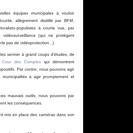
elles équipes municipales à vouloir
curité, allègrement disitillé par BFM,
toralisto-populistes à courte vue, par
e vidéosurveillance (qui ne protègent
le pas de vidéoprotection...).
 les seriner à grand coups d'études, de
a
Cour des Comptes
qui démontrent
ispositifs. Par contre, nous pouvons agir
s municipalités à agir promptement et
ces mauvais outils, nous pouvons par
ument les conséquences.
ant mis en place des caméras dans son