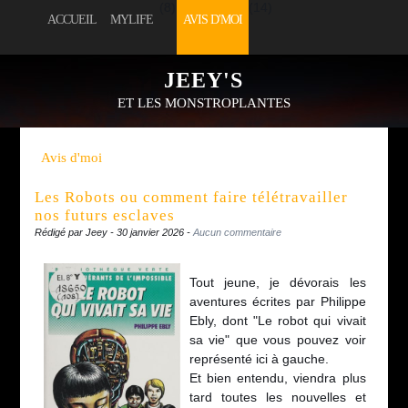
(8)
(14)
ACCUEIL
MYLIFE
AVIS D'MOI
(5)
(3)
JEEY'S
DIVERSERIES
SORTIE D'SÉANCE
ET LES MONSTROPLANTES
Avis d'moi
Les Robots ou comment faire télétravailler
nos futurs esclaves
Rédigé par Jeey - 30 janvier 2026 -
Aucun commentaire
Tout jeune, je dévorais les
aventures écrites par Philippe
Ebly, dont "Le robot qui vivait
sa vie" que vous pouvez voir
représenté ici à gauche.
Et bien entendu, viendra plus
tard toutes les nouvelles et