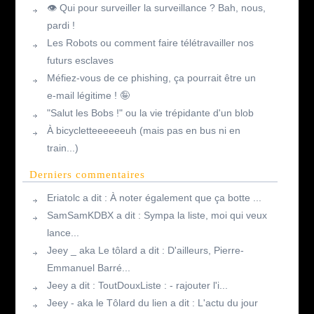
👁️ Qui pour surveiller la surveillance ? Bah, nous,
pardi !
Les Robots ou comment faire télétravailler nos
futurs esclaves
Méfiez-vous de ce phishing, ça pourrait être un
e-mail légitime ! 🤪
"Salut les Bobs !" ou la vie trépidante d'un blob
À bicycletteeeeeeuh (mais pas en bus ni en
train...)
Derniers commentaires
Eriatolc a dit : À noter également que ça botte ...
SamSamKDBX a dit : Sympa la liste, moi qui veux
lance...
Jeey _ aka Le tôlard a dit : D'ailleurs, Pierre-
Emmanuel Barré...
Jeey a dit : ToutDouxListe : - rajouter l'i...
Jeey - aka le Tôlard du lien a dit : L'actu du jour