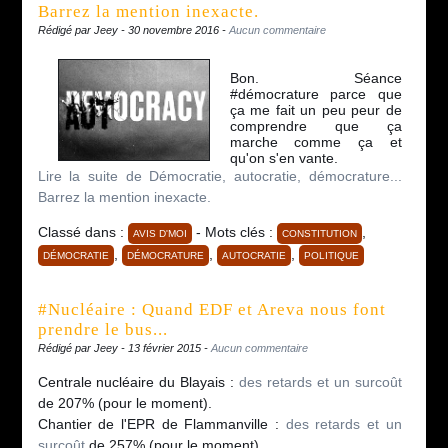
Barrez la mention inexacte.
Rédigé par Jeey - 30 novembre 2016 -
Aucun commentaire
Bon. Séance
#démocrature parce que
ça me fait un peu peur de
comprendre que ça
marche comme ça et
qu'on s'en vante.
Lire la suite de Démocratie, autocratie, démocrature...
Barrez la mention inexacte.
Classé dans :
- Mots clés :
,
AVIS D'MOI
CONSTITUTION
,
,
,
DÉMOCRATIE
DÉMOCRATURE
AUTOCRATIE
POLITIQUE
#Nucléaire : Quand EDF et Areva nous font
prendre le bus...
Rédigé par Jeey - 13 février 2015 -
Aucun commentaire
Centrale nucléaire du Blayais :
des retards et un surcoût
de 207% (pour le moment).
Chantier de l'EPR de Flammanville :
des retards et un
surcoût
de 257% (pour le moment).