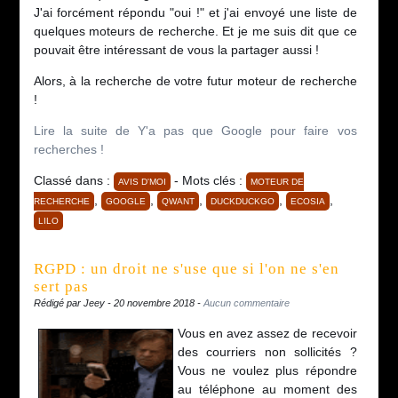
J'ai forcément répondu "oui !" et j'ai envoyé une liste de
quelques moteurs de recherche. Et je me suis dit que ce
pouvait être intéressant de vous la partager aussi !
Alors, à la recherche de votre futur moteur de recherche
!
Lire la suite de Y'a pas que Google pour faire vos
recherches !
Classé dans :
- Mots clés :
AVIS D'MOI
MOTEUR DE
,
,
,
,
,
RECHERCHE
GOOGLE
QWANT
DUCKDUCKGO
ECOSIA
LILO
RGPD : un droit ne s'use que si l'on ne s'en
sert pas
Rédigé par Jeey - 20 novembre 2018 -
Aucun commentaire
Vous en avez assez de recevoir
des courriers non sollicités ?
Vous ne voulez plus répondre
au téléphone au moment des