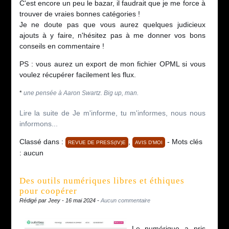
C'est encore un peu le bazar, il faudrait que je me force à
trouver de vraies bonnes catégories !
Je ne doute pas que vous aurez quelques judicieux
ajouts à y faire, n'hésitez pas à me donner vos bons
conseils en commentaire !
PS : vous aurez un export de mon fichier OPML si vous
voulez récupérer facilement les flux.
*
une pensée à Aaron Swartz. Big up, man.
Lire la suite de Je m'informe, tu m'informes, nous nous
informons...
Classé dans :
,
- Mots clés
REVUE DE PRESS(IV)E
AVIS D'MOI
: aucun
Des outils numériques libres et éthiques
pour coopérer
Rédigé par Jeey - 16 mai 2024 -
Aucun commentaire
Le numérique a pris