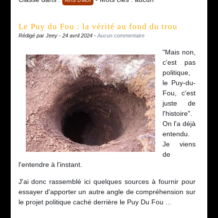
AVIS D'MOI
Le Puy du Fou : la vérité au fond du trou
Rédigé par Jeey - 24 avril 2024 -
Aucun commentaire
"Mais non,
c'est pas
politique,
le Puy-du-
Fou, c'est
juste de
l'histoire".
On l'a déjà
entendu.
Je viens
de
l'entendre à l'instant.
J'ai donc rassemblé ici quelques sources à fournir pour
essayer d'apporter un autre angle de compréhension sur
le projet politique caché derrière le Puy Du Fou ...