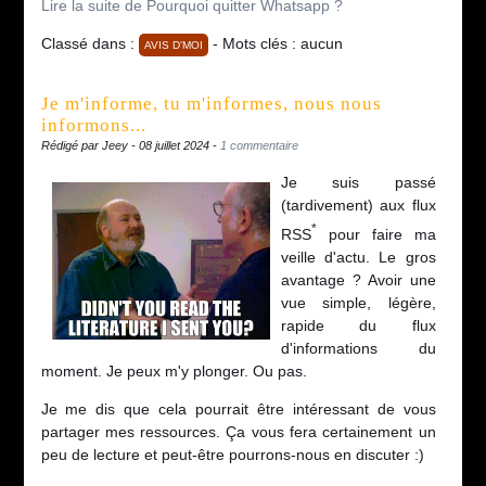
Lire la suite de Pourquoi quitter Whatsapp ?
Classé dans :
- Mots clés : aucun
AVIS D'MOI
Je m'informe, tu m'informes, nous nous
informons...
Rédigé par Jeey - 08 juillet 2024 -
1 commentaire
Je suis passé
(tardivement) aux flux
*
RSS
pour faire ma
veille d'actu. Le gros
avantage ? Avoir une
vue simple, légère,
rapide du flux
d'informations du
moment. Je peux m'y plonger. Ou pas.
Je me dis que cela pourrait être intéressant de vous
partager mes ressources. Ça vous fera certainement un
peu de lecture et peut-être pourrons-nous en discuter :)