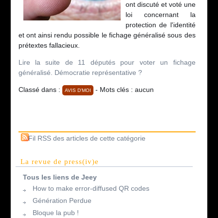
ont discuté et voté une
loi concernant la
protection de l'identité
et ont ainsi rendu possible le fichage généralisé sous des
prétextes fallacieux.
Lire la suite de 11 députés pour voter un fichage
généralisé. Démocratie représentative ?
Classé dans :
- Mots clés : aucun
AVIS D'MOI
Fil RSS des articles de cette catégorie
La revue de press(iv)e
Tous les liens de Jeey
How to make error-diffused QR codes
Génération Perdue
Bloque la pub !