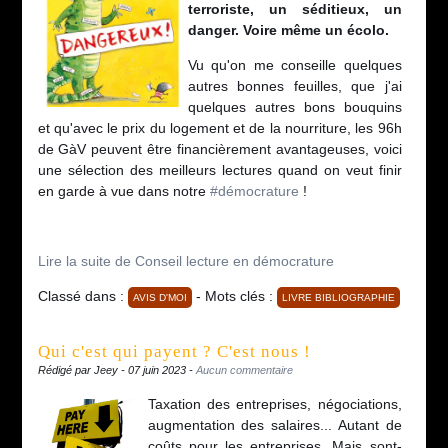
terroriste, un séditieux, un
danger. Voire même un écolo.
Vu qu'on me conseille quelques
autres bonnes feuilles, que j'ai
quelques autres bons bouquins
et qu'avec le prix du logement et de la nourriture, les 96h
de GàV peuvent être financièrement avantageuses, voici
une sélection des meilleurs lectures quand on veut finir
en garde à vue dans notre
#
démocrature
!
Lire la suite de Conseil lecture en démocrature
Classé dans :
- Mots clés :
AVIS D'MOI
LIVRE BIBLIOGRAPHIE
Qui c'est qui payent ? C'est nous !
Rédigé par Jeey - 07 juin 2023 -
Aucun commentaire
Taxation des entreprises, négociations,
augmentation des salaires... Autant de
coûts pour les entreprises. Mais sont-