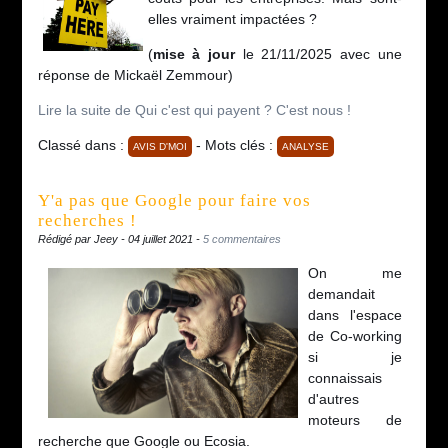
elles vraiment impactées ?
(
mise à jour
le 21/11/2025 avec une
réponse de Mickaël Zemmour)
Lire la suite de Qui c'est qui payent ? C'est nous !
Classé dans :
- Mots clés :
AVIS D'MOI
ANALYSE
Y'a pas que Google pour faire vos
recherches !
Rédigé par Jeey - 04 juillet 2021 -
5 commentaires
On me
demandait
dans l'espace
de Co-working
si je
connaissais
d'autres
moteurs de
recherche que Google ou Ecosia.