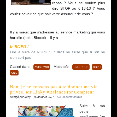
repas ? Vous ne voulez plus
dire STOP au 6⋅13⋅13 ? Vous
voulez savoir ce que sait votre assureur de vous ?
Il y a mieux que s'adresser au service marketing qui vous
harcèle (poke Bloctel)... Il y a
le RGPD !
Lire la suite de RGPD : un droit ne s'use que si l'on ne
s'en sert pas
Classé dans :
- Mots clés :
,
,
AVIS D'MOI
ENFERGPD
RGPD
CNIL
Non, je ne consens pas à te donner ma vie
privée, Mr Linky #BalanceTonCompteur
Rédigé par Jeey - 16 octobre 2017 -
Aucun commentaire
Suite à ma
petite
conférence (un