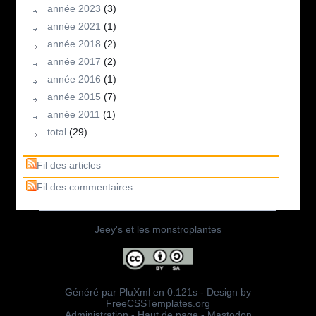
année 2023
(3)
année 2021
(1)
année 2018
(2)
année 2017
(2)
année 2016
(1)
année 2015
(7)
année 2011
(1)
total
(29)
Fil des articles
Fil des commentaires
Jeey's
et les monstroplantes
Généré par
PluXml
en 0.121s - Design by
FreeCSSTemplates.org
Administration
-
Haut de page
-
Mastodon