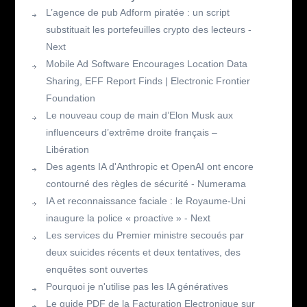
L’agence de pub Adform piratée : un script
substituait les portefeuilles crypto des lecteurs -
Next
Mobile Ad Software Encourages Location Data
Sharing, EFF Report Finds | Electronic Frontier
Foundation
Le nouveau coup de main d’Elon Musk aux
influenceurs d’extrême droite français –
Libération
Des agents IA d'Anthropic et OpenAI ont encore
contourné des règles de sécurité - Numerama
IA et reconnaissance faciale : le Royaume-Uni
inaugure la police « proactive » - Next
Les services du Premier ministre secoués par
deux suicides récents et deux tentatives, des
enquêtes sont ouvertes
Pourquoi je n'utilise pas les IA génératives
Le guide PDF de la Facturation Electronique sur