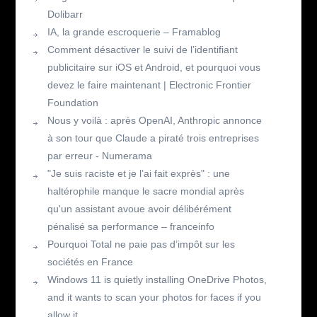
Dolibarr
IA, la grande escroquerie – Framablog
Comment désactiver le suivi de l’identifiant
publicitaire sur iOS et Android, et pourquoi vous
devez le faire maintenant | Electronic Frontier
Foundation
Nous y voilà : après OpenAI, Anthropic annonce
à son tour que Claude a piraté trois entreprises
par erreur - Numerama
"Je suis raciste et je l’ai fait exprès" : une
haltérophile manque le sacre mondial après
qu'un assistant avoue avoir délibérément
pénalisé sa performance – franceinfo
Pourquoi Total ne paie pas d’impôt sur les
sociétés en France
Windows 11 is quietly installing OneDrive Photos,
and it wants to scan your photos for faces if you
allow it