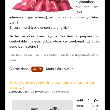
explorations
sur
son site
(fort
intéressant par ailleurs), et
une ou deux vidéos
, c'était
parti !
Encore merci à elle et son starting kit !
Je les ai donc bien reçu et on leur a préparé un
confortable matelas d'Agar-Agar ce week-end. Et voici
donc leur histoire !
Lire la suite de "Salut les Bobs !" ou la vie trépidante d'un
blob
Classé dans :
- Mots clés : aucun
MYLIFE
À bicycletteeeeeeuh (mais pas en bus ni en
train...)
Rédigé par Jeey - 26 février 2025 -
1 commentaire
(
edit : j'ai
reçu une