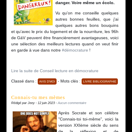
danger. Voire même un écolo.
Vu qu'on me conseille quelques
autres bonnes feuilles, que j'ai
quelques autres bons bouquins
et qu'avec le prix du logement et de la nourriture, les 96h
de GàV peuvent être financièrement avantageuses, voici
une sélection des meilleurs lectures quand on veut finir
en garde à vue dans notre
#
démocrature
!
Lire la suite de Conseil lecture en démocrature
Classé dans :
- Mots clés :
AVIS D'MOI
LIVRE BIBLIOGRAPHIE
Connais-tu mes mèmes
Rédigé par Jeey - 12 juin 2023 -
Aucun commentaire
Après Socrate et son célèbre
"Connais-toi toi-même", voici la
version XXIème siècle du sens
de la réflexion et de