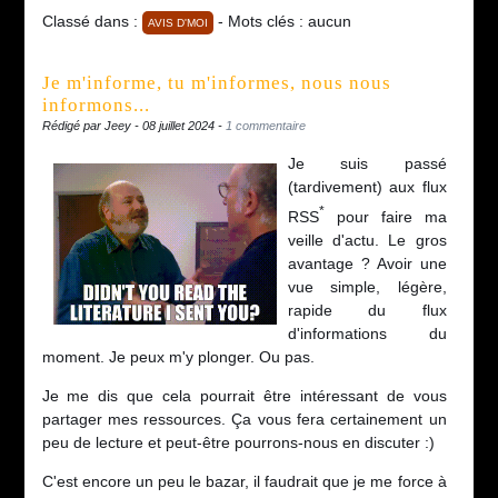
Classé dans :
- Mots clés : aucun
AVIS D'MOI
Je m'informe, tu m'informes, nous nous
informons...
Rédigé par Jeey - 08 juillet 2024 -
1 commentaire
Je suis passé
(tardivement) aux flux
*
RSS
pour faire ma
veille d'actu. Le gros
avantage ? Avoir une
vue simple, légère,
rapide du flux
d'informations du
moment. Je peux m'y plonger. Ou pas.
Je me dis que cela pourrait être intéressant de vous
partager mes ressources. Ça vous fera certainement un
peu de lecture et peut-être pourrons-nous en discuter :)
C'est encore un peu le bazar, il faudrait que je me force à