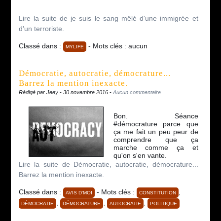
Lire la suite de je suis le sang mêlé d'une immigrée et
d'un terroriste.
Classé dans :
- Mots clés : aucun
MYLIFE
Démocratie, autocratie, démocrature...
Barrez la mention inexacte.
Rédigé par Jeey - 30 novembre 2016 -
Aucun commentaire
Bon. Séance
#démocrature parce que
ça me fait un peu peur de
comprendre que ça
marche comme ça et
qu'on s'en vante.
Lire la suite de Démocratie, autocratie, démocrature...
Barrez la mention inexacte.
Classé dans :
- Mots clés :
,
AVIS D'MOI
CONSTITUTION
,
,
,
DÉMOCRATIE
DÉMOCRATURE
AUTOCRATIE
POLITIQUE