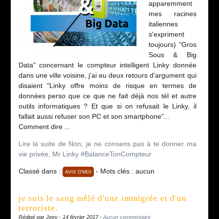
apparemment
mes racines
italiennes
s'expriment
toujours) "Gros
Sous & Big
Data" concernant le compteur intelligent Linky donnée
dans une ville voisine, j'ai eu deux retours d'argument qui
disaient "Linky offre moins de risque en termes de
données perso que ce que ne fait déjà nos tél et autre
outils informatiques ? Et que si on refusait le Linky, il
fallait aussi refuser son PC et son smartphone"...
Comment dire ...
Lire la suite de Non, je ne consens pas à te donner ma
vie privée, Mr Linky #BalanceTonCompteur
Classé dans :
- Mots clés : aucun
AVIS D'MOI
je suis le sang mêlé d'une immigrée et d'un
terroriste.
Rédigé par Jeey - 14 février 2017 -
Aucun commentaire