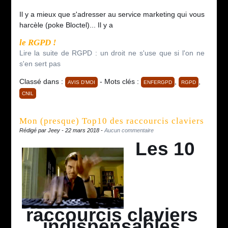
Il y a mieux que s'adresser au service marketing qui vous
harcèle (poke Bloctel)... Il y a
le RGPD !
Lire la suite de RGPD : un droit ne s'use que si l'on ne
s'en sert pas
Classé dans :
- Mots clés :
,
,
AVIS D'MOI
ENFERGPD
RGPD
CNIL
Mon (presque) Top10 des raccourcis claviers
Rédigé par Jeey - 22 mars 2018 -
Aucun commentaire
Les 10
raccourcis claviers
indispensables