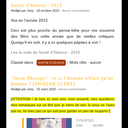
Sortie d'Séance - 2015
Rédigé par Jeey - 20 octobre 2015 -
Aucun commentaire
Vus en l'année 2015
Ceci est plus proche du pense-bête pour me souvenir
des films vus cette année que de réelles critiques.
Quoiqu'il en soit, il y a ici quelques pépites à voir !
Lire la suite de Sortie d'Séance - 2015
Classé dans :
- Mots clés : aucun
SORTIE D'SÉANCE
"Snow Therapy" : et si l'Homme n'était qu'un
homme ? [SPOILER ALERT]
Rédigé par Jeey - 31 mars 2015 -
Aucun commentaire
[ATTENTION ! Je livre ici mon avis, mon ressenti, mes questions,
mes remarques sur un film que je viens de voir. Si vous ne l'avez
pas vu, ne lisez pas ce qui suit pour garder un peu de suspens !]
SYNOPSIS :
Une famille