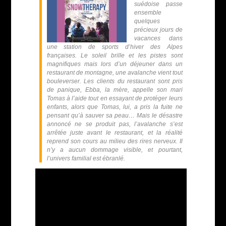
suédoise passe
ensemble
quelques
précieux jours de
vacances dans
une station de sports d’hiver des Alpes
françaises. Le soleil brille et les pistes sont
magnifiques mais lors d’un déjeuner dans un
restaurant de montagne, une avalanche vient tout
bouleverser. Les clients du restaurant sont pris
de panique, Ebba, la mère, appelle son mari
Tomas à l’aide tout en essayant de protéger leurs
enfants, alors que Tomas, lui, a pris la fuite ne
pensant qu’à sauver sa peau… Mais le désastre
annoncé ne se produit pas, l’avalanche s’est
arrêtée juste avant le restaurant, et la réalité
reprend son cours au milieu des rires nerveux. Il
n’y a aucun dommage visible, et pourtant,
l’univers familial est ébranlé.