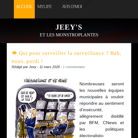
(8)
(14)
ACCUEIL
MYLIFE
AVIS D'MOI
(5)
(3)
JEEY'S
DIVERSERIES
SORTIE D'SÉANCE
ET LES MONSTROPLANTES
👁️ Qui pour surveiller la surveillance ? Bah,
nous, pardi !
Rédigé par Jeey - 11 mars 2026 -
1 commentaire
Nombreuses seront
les nouvelles équipes
municipales à vouloir
répondre au sentiment
d'insécurité,
allègrement disitillé
par BFM, CNews et
les politiques
électoralisto-