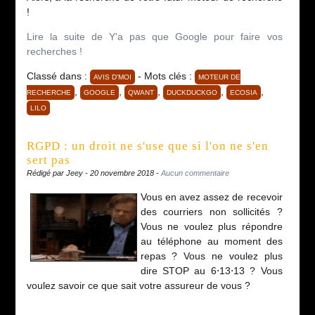
!
Lire la suite de Y'a pas que Google pour faire vos
recherches !
Classé dans :
- Mots clés :
AVIS D'MOI
MOTEUR DE
,
,
,
,
,
RECHERCHE
GOOGLE
QWANT
DUCKDUCKGO
ECOSIA
LILO
RGPD : un droit ne s'use que si l'on ne s'en
sert pas
Rédigé par Jeey - 20 novembre 2018 -
Aucun commentaire
Vous en avez assez de recevoir
des courriers non sollicités ?
Vous ne voulez plus répondre
au téléphone au moment des
repas ? Vous ne voulez plus
dire STOP au 6⋅13⋅13 ? Vous
voulez savoir ce que sait votre assureur de vous ?