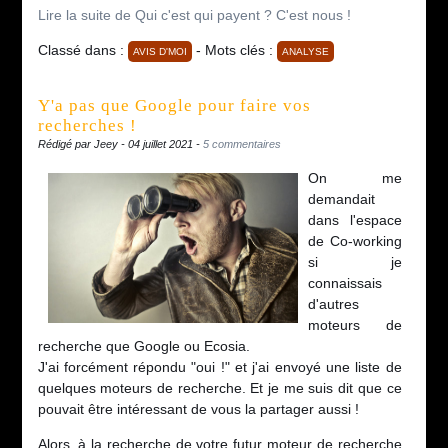
Lire la suite de Qui c'est qui payent ? C'est nous !
Classé dans :
- Mots clés :
AVIS D'MOI
ANALYSE
Y'a pas que Google pour faire vos
recherches !
Rédigé par Jeey - 04 juillet 2021 -
5 commentaires
On me
demandait
dans l'espace
de Co-working
si je
connaissais
d'autres
moteurs de
recherche que Google ou Ecosia.
J'ai forcément répondu "oui !" et j'ai envoyé une liste de
quelques moteurs de recherche. Et je me suis dit que ce
pouvait être intéressant de vous la partager aussi !
Alors, à la recherche de votre futur moteur de recherche