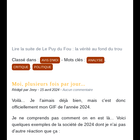
Lire la suite de Le Puy du Fou : la vérité au fond du trou
Classé dans :
- Mots clés :
,
AVIS D'MOI
ANALYSE
,
CRITIQUE
POLITIQUE
Moi, plusieurs fois par jour...
Rédigé par Jeey - 15 avril 2024 -
Aucun commentaire
Voilà... Je l'aimais déjà bien, mais c'est donc
officiellement mon GIF de l'année 2024.
Je ne comprends pas comment on en est là... Voici
quelques exemples de la société de 2024 dont je n'ai pas
d'autre réaction que ça :