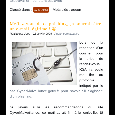
télétravailler nos futurs esclaves
Classé dans :
- Mots clés : aucun
AVIS D'MOI
Méfiez-vous de ce phishing, ça pourrait être
un e-mail légitime ! 🤪
Rédigé par Jeey - 12 janvier 2026 -
Aucun commentaire
Lors de la
réception d'un
courriel pour
la prise de
rendez-vous
RSA, j'ai voulu
me fier au
protocole
indiqué par le
site CyberMalveillance.gouv.fr pour savoir s'il s'agissait
d'un phishing
.
Si j'avais suivi les recommandations du site
CyverMalveillance, ce mail aurait fini à la corbeille. Et