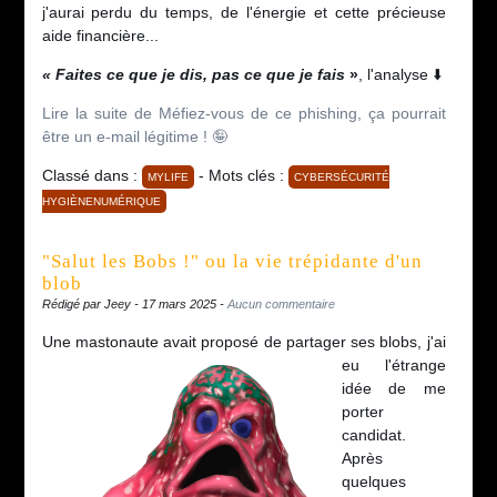
j'aurai perdu du temps, de l'énergie et cette précieuse
aide financière...
« Faites ce que je dis, pas ce que je fais
»
, l'analyse ⬇️
Lire la suite de Méfiez-vous de ce phishing, ça pourrait
être un e-mail légitime ! 🤪
Classé dans :
- Mots clés :
MYLIFE
CYBERSÉCURITÉ
HYGIÈNENUMÉRIQUE
"Salut les Bobs !" ou la vie trépidante d'un
blob
Rédigé par Jeey - 17 mars 2025 -
Aucun commentaire
Une mastonaute
avait proposé de partager ses blobs, j'ai
eu l'étrange
idée de me
porter
candidat.
Après
quelques