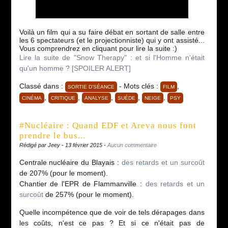
Voilà un film qui a su faire débat en sortant de salle entre
les 6 spectateurs (et le projectionniste) qui y ont assisté...
Vous comprendrez en cliquant pour lire la suite :)
Lire la suite de "Snow Therapy" : et si l'Homme n'était
qu'un homme ? [SPOILER ALERT]
Classé dans :
- Mots clés :
,
SORTIE D'SÉANCE
FILM
,
,
,
,
,
CINÉMA
CRITIQUE
ANALYSE
SUÉDE
NEIGE
PSY
#Nucléaire : Quand EDF et Areva nous font
prendre le bus...
Rédigé par Jeey - 13 février 2015 -
Aucun commentaire
Centrale nucléaire du Blayais :
des retards et un surcoût
de 207% (pour le moment).
Chantier de l'EPR de Flammanville :
des retards et un
surcoût
de 257% (pour le moment).
Quelle incompétence que de voir de tels dérapages dans
les coûts, n'est ce pas ? Et si ce n'était pas de